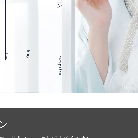
blog
tips
campaign
ン