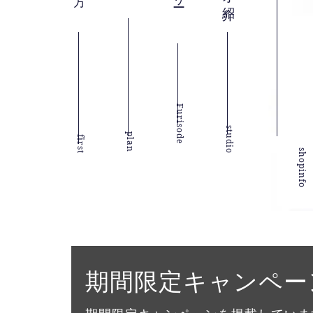
Furisode
studio
plan
first
shopinfo
期間限定キャンペー