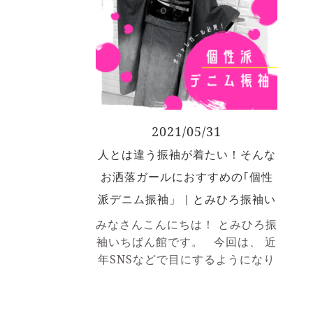
2021/05/31
人とは違う振袖が着たい！そんな
お洒落ガールにおすすめの｢個性
派デニム振袖」｜とみひろ振袖い
ちばん館
みなさんこんにちは！ とみひろ振
袖いちばん館です。 今回は、 近
年SNSなどで目にするようになり
ました ｢デニム振袖｣のご紹介で
す！ デニム振袖とはその名も通
り、 デニム素材で誂えた振袖のこ