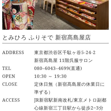
とみひろ ふりそで 新宿髙島屋店
ADDRESS
東京都渋谷区千駄ヶ谷5-24-2
新宿髙島屋 11階呉服サロン
TEL
080–6043–4699(直通)
OPEN
10:30 ～ 19:30
CLOSE
定休日無（新宿髙島屋の休業日に
準ずる）
ACCESS
JR新宿駅新南改札/東京メトロ副都
心線新宿三丁目駅から徒歩2~3分