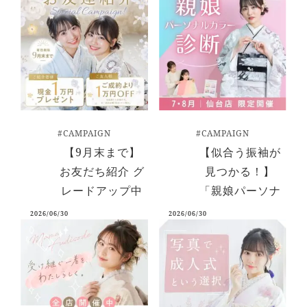
で
#CAMPAIGN
#CAMPAIGN
【9月末まで】
【似合う振袖が
お友だち紹介 グ
見つかる！】
レードアップ中
「親娘パーソナ
｜とみひろふり
ルカラー診断」
2026/06/30
2026/06/30
そで
｜とみひろふり
そで 仙台店