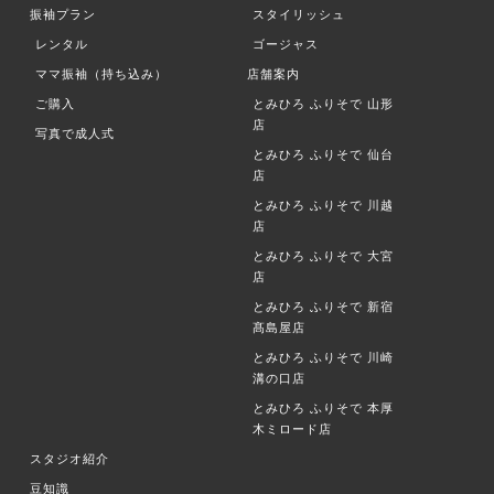
振袖プラン
スタイリッシュ
レンタル
ゴージャス
ママ振袖（持ち込み）
店舗案内
ご購入
とみひろ ふりそで
山形
店
写真で成人式
とみひろ ふりそで
仙台
店
とみひろ ふりそで
川越
店
とみひろ ふりそで
大宮
店
とみひろ ふりそで
新宿
髙島屋店
とみひろ ふりそで
川崎
溝の口店
とみひろ ふりそで
本厚
木ミロード店
スタジオ紹介
豆知識