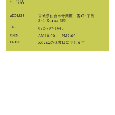
仙台店
ADDRESS
宮城県仙台市青葉区一番町3丁目
3−1 Kurax 3階
TEL
022-797-1645
OPEN
AM10:00 ～ PM7:00
CLOSE
Kuraxの休業日に準じます