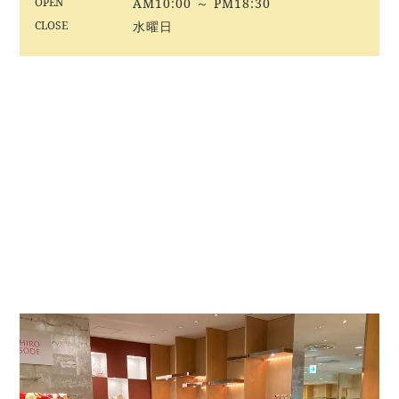
OPEN
AM10:00 ～ PM18:30
CLOSE
水曜日