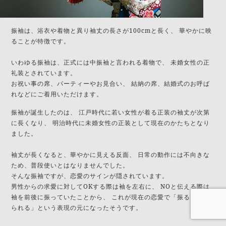
振袖は、浴衣や着物と異り袖丈の長さが100cmと長く、
華やかに映
ることが特徴です。
いわゆる振袖は、正式には中振袖と言われる着物で、
未婚女性の正
礼装とされています。
お祝い事の席、パーティーやお見合い、
結納の席、結婚式のお呼ば
れなどにご着用いただけます。
振袖が誕生したのは、
江戸時代に若い女性が着る正装の袖丈が次第
に長くなり、
明治時代に未婚女性の正装として現在のかたちとなり
ました。
袖丈が長くなると、華やかに見える反面、
日常の動作には不向きな
ため、普段使いとはなりませんでした。
そんな振袖ですが、恋愛のサインが隠されています。
男性からの求愛に対してOKする際は袖を左右に、
NOと伝える際は
袖を前後に振っていたことから、
これが現在の恋愛で「振る」「振
られる」という表現の元になったそうです。