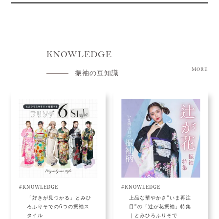
KNOWLEDGE
MORE
振袖の豆知識
#KNOWLEDGE
#KNOWLEDGE
「好きが見つかる」とみひ
上品な華やかさ”いま再注
ろふりそでの6つの振袖ス
目”の「辻が花振袖」特集
タイル
｜とみひろふりそで