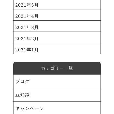
地区 豊洲・塩浜・枝川・東雲・有
2021年5月
明・辰巳・潮見・青海・海の森
2021年4月
11時00分 11時30分 第3部 亀戸・
大島地区 亀戸・大島 13時00分
2021年3月
13時30分 第4部 砂町地区 南砂・
北砂・東砂・新砂・夢の島・新木
2021年2月
場・若洲 14時30分 15時00分 開
催場所：ティアラこうとう （江東
2021年1月
公会堂／江東区住吉2-28-36）
≫令和6年（2024年）二十歳のつ
どいについて 品川区 式典の
カテゴリー一覧
名称：令和6年（2024年）二十歳
の集い 開催日：令和6年1月8日
ブログ
（月曜日・成人の日） 【第1部】
午前10時30分～午前11時45分
豆知識
（対象者：大崎地区・荏原地区に
お住まいの方） 【第2部】 午後
キャンペーン
2時00分～午後3時15分 （対象