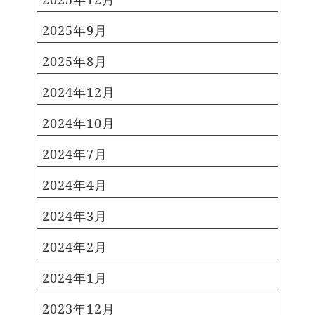
8日（月曜日） （第1回） 正午
印象になるのでレースやパール・
～午後1時 対象：御成門小、芝
2025年9月
チュールなどの小物で甘さをプラ
小、赤羽小、麻布小、南山小、本
ス さらにお洒落な小物使いとし
村小、笄小、東町小、赤坂小、青
2025年8月
て ブーツやレース手袋、 クラッ
山小、青南小 （第2回）午後2時
チバックなどを合わせると ぐっと
2024年12月
～午後3時 対象：高輪台小、白金
着こなし上級者に！ 振袖No.
小、白金の丘学園白金の丘小、御
7430 同じ振袖で違うスタイリン
2024年10月
田小、芝浦小、港南小、お台場学
グも紹介♡ コーデ③ シックにま
園港陽小 開催場所：東京プリン
2024年7月
とめたオシャレゴシックスタイル
スホテル 鳳凰の間（港区芝公園
続いては、シックな振袖の色合
3-3-1） ≫「二十歳（はたち）
2024年4月
いに合わせたオシャレなコーディ
のつどい」を開催します 新宿
ネート。 リボンやレース、足元
2024年3月
区 式典の名称：はたちのつどい
にブーツなどゴシック要素を詰め
開催日：令和6年1月8日（月・
込みました。 振袖だけど洋装感
2024年2月
祝） 午後1時～2時（開場：12
覚で着れるそんな1着です。 別
時） 開催場所：京王プラザホテ
2024年1月
コーデもご紹介♡ まとめ ゴ
ル 5階 コンコードボールルー
シック振袖コーデはいかがでした
ム （新宿区西新宿2-2-1） ≫令
2023年12月
か？ ゴシック振袖は ⚫︎周りとか