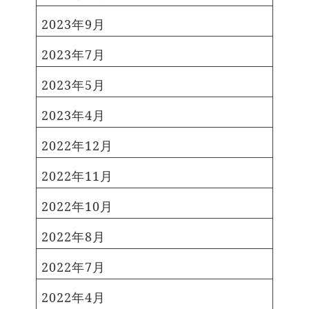
和6年新宿区「はたちのつどい」
ぶりたくない ⚫︎トレンドに敏感
2023年9月
の開催概要について 文京区
⚫︎ダーク・アンニュイな雰囲気が
式典の名称：成人の日記念「はた
好き ⚫︎お洒落な着姿になりたい＆
2023年7月
ちのつどい」 開催日：令和6年1
写真が撮りたい そんなあなたにオ
月8日（月曜日・祝日） 10時00分
2023年5月
ススメな振袖です！ 気になるひ
開場、11時00分開式 開催場所：
とは、ぜひ店頭でご試着くださ
文京シビックホール大ホール（春
2023年4月
い。 でも、実際振袖ってなにを
日1-16-21） ≫成人の日記念「は
選んだらいいか分からない… 自分
2022年12月
たちのつどい」について 台東
に似合う色は？柄は？そんなご不
区 式典の名称：令和6年「二十歳
安も私たちスタッフにお任せ下さ
2022年11月
の集い」（成人式） 開催日：令和
い♡ イメージを伺いながらオン
6年1月8日（月曜日・祝日） 開
2022年10月
リーワンコーディネートをご提案
場：午前10時 開式：午前10時30
いたします！お気軽にご相談くだ
分 (11時30分終了予定) 開催場
2022年8月
さい。 InstagramとTikTok
所：台東区立浅草公会堂（台東区
を更新中！ ぜひご覧ください♡
浅草1丁目38番6号） ≫令和6年
2022年7月
とみひろ振袖いちばん館
「二十歳の集い」（成人式）につ
TOMIHIRO FURISODE 創業
2022年4月
いて 墨田区 式典の名称：は