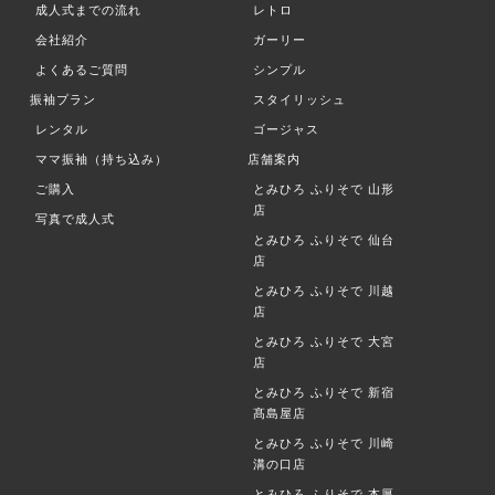
成人式までの流れ
レトロ
体育館（大田区東蒲田1丁目11番
会社紹介
ガーリー
1号） ≫令和5年度(令和6年)「二
よくあるご質問
シンプル
十歳のつどい」の開催について
世田谷区 式典の名称：令和6年
振袖プラン
スタイリッシュ
二十歳のつどい（成人式） 開催
レンタル
ゴージャス
日：令和6年1月8日 成人の日 時
ママ振袖（持ち込み）
店舗案内
間： 第1回 10時～11時 第2回
ご購入
とみひろ ふりそで
山形
12時30分～13時30分 第3回 15
店
写真で成人式
時～16時 開催場所：日本大学文
とみひろ ふりそで
仙台
店
理学部百周年記念館（桜上水4丁
とみひろ ふりそで
川越
目2番50号） ≫令和6年二十歳の
店
つどい（成人式）のご案内 渋
とみひろ ふりそで
大宮
谷区 式典の名称：はたちのつどい
店
開催日：令和6年1月8日（月曜
とみひろ ふりそで
新宿
日・祝日） 13時30分～15時ごろ
髙島屋店
(12時30分受付開始) 開催場所：
とみひろ ふりそで
川崎
LINE CUBE SHIBUYA（旧「渋谷
溝の口店
公会堂」） ≫令和6年はたちの
とみひろ ふりそで
本厚