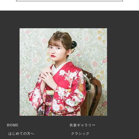
者：品川地区・大井地区・八潮地
区にお住まいの方） 開催場所：
きゅりあん（品川区立総合区民会
館） ≫令和6年品川区二十歳の集
い（旧：成人式） 目黒区 式
典の名称：令和6年二十歳のつど
い 開催日：令和6年1月8日（月曜
日）（祝日） 13時から14時まで
（開場は12時30分予定） 開催場
所：めぐろパーシモンホール （目
黒区八雲一丁目1番1号めぐろ区民
キャンパス内） ≫目黒区二十歳
（はたち）のつどいを開催します
大田区 式典の名称：令和5年
度（令和6年）「二十歳のつど
い」 開催日：令和6年1月8日
HOME
衣裳ギャラリー
（月・祝日） 11時00分から12時
はじめての方へ
クラシック
30分まで 開催場所：大田区総合