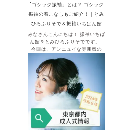
｢ゴシック振袖」とは？ ゴシック
振袖の着こなしもご紹介！｜とみ
ひろふりそで＆振袖いちばん館
みなさんこんにちは！ 振袖いちば
ん館＆とみひろふりそでです。
今回は、アンニュイな雰囲気の
｢ゴシック振袖｣について紹介して
いきます！ -目次- ・ゴシック振
袖とは ・コーディネート紹介 ・
コーデ① ・コーデ② ・コーデ③
・まとめ ゴシック振袖とは ゴ
シック振袖とは 和と洋を組み合わ
せドーリーにした振袖のスタイル
のことです。 ゴシックロリータ
のように黒を基調としたものが多
く、 暗い色調のもの、 はっきり
とした色をポイント使いされてい