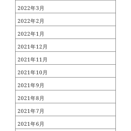
443年の信頼。東日本屈指の振袖
たちのつどい 開催日：令和6年1
専門店！ 山形県山形市 宮城県仙
2022年3月
月8日（月曜日・祝日） 午前10時
台市 東京都港区･渋⾕区 神奈川県
開場、11時開会（正午閉会予定）
2022年2月
川崎市・厚木市 埼⽟県さいたま
開催場所：すみだトリフォニー
市･川越市に 合計8店舗を展開。
ホール（墨田区錦糸一丁目2番3
2022年1月
振袖レンタル・購入・ママ振袖
号） ≫はたちのつどいについて
（持ち込み）・ 写真だけ成人式
2021年12月
江東区 式典の名称：二十歳（は
等、 充実のプランを準備しており
たち）のつどい 開催日：令和6年
ます！
2021年11月
(2024年)1月8日（月曜日・成人
の日） 地区別開催時間 部 地区 住
2021年10月
所 開場時間 開始時間 第1部 深川
地区 白河・清澄・常盤・新大橋・
2021年9月
森下・平野・三好・高橋・富岡・
2021年8月
佐賀・永代・福住・深川・冬木・
門前仲町・牡丹・古石場・越中
2021年7月
島・千石・石島・千田・海辺・扇
橋・猿江・住吉・毛利・東陽・木
2021年6月
場 9時30分 10時00分 第2部 臨海