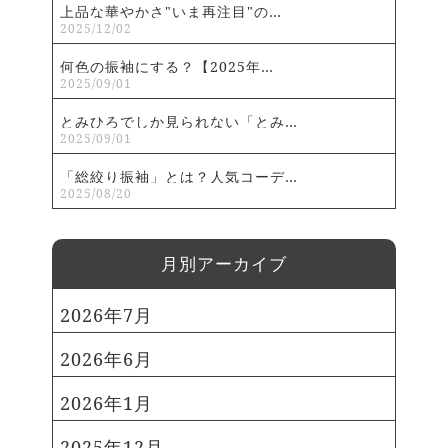
豊島区 北区 荒川区 板橋区 練馬区
上品な華やかさ"いま再注目"の…
シック振袖コーデです。 ドレッ
2025/12/02
足立区 葛飾区 江戸川区 千代田
シーな白のキラキラした帯を合わ
区 式典の名称：令和6年千代田区
何色の振袖にする？【2025年…
せて、メリハリをつけました。
「二十歳のつどい」 開催日：令和
2025/09/01
小物は、椿の色に合わせてピンク
6年1月8日（月・祝） 12時30分
の小物をポイントにしてみまし
とみひろでしか見られない「とみ…
から午後3時まで（受付開始は午
2025/09/01
た！ シンプルな柄づけの分、小
前11時50分～） 開催場所：ホテ
物でオシャレに遊ぶのも楽しい振
「総絞り振袖」とは？人気コーデ…
ルニューオータニ鶴の間西（紀尾
袖です。 またゴシック振袖は、
2025/08/20
井町4-1） ≫千代田区「二十歳の
チュールのついたトーク棒との相
つどい」 中央区 式典の名
性も良いので、髪飾りの代わりに
称：二十歳のつどい 開催日：受付
⽉別アーカイブ
つけるのもオススメです。 振袖
開始：午前10時00分 式典開始：
No. T-115 コーデ② ドット柄×
午前11時00分（2時間程度） 開催
2026年7月
薔薇がアクセントのゴシック振袖
場所：ロイヤルパークホテル（東
次は、ドットとバラ柄のかわい
京都中央区日本橋蛎殻町2丁目1番
2026年6月
いゴシック振袖を紹介します。
1号） ≫中央区二十歳のつどい
小物は黒系で統一させて、赤いバ
2026年1月
港区 式典の名称：二十歳（はた
ラが引き立つような印象に。 黒
ち）のつどい 開催日：2024年1月
の小物だけだと、少しかっこいい
2025年12月