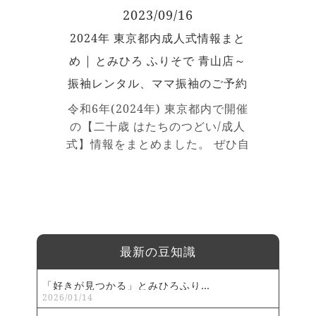
ることもあり、 全体的にダークに
2023/09/16
まとめられた色合いの振袖です。
2024年 東京都内成人式情報まと
薔薇や蝶など 洋風な柄付けもあ
め | とみひろ ふりそで 青山店～
れば、 ストライプやドット・市松
柄 黒無地や総レースタイプなど
振袖レンタル、ママ振袖のご予約
柄の種類は様々ですが、 和と洋が
承ります～
令和6年(2024年) 東京都内で開催
融合したドーリーでアンニュイな
の【二十歳 はたちのつどい/成人
雰囲気の振袖が多いです。 そし
式】情報をまとめました。 ぜひ自
てゴシック振袖に欠かせないのが
治体式参加の方は参考にしてくだ
♡フリル ♡レース ♡リボン、 ♡
さい。 ※2023年10月30日現在
パール ♡ビジュー などの小物た
とみひろ ふりそで 青山店 調べ
ち。 コーディネートに加えるだ
対象 平成15年（2003年）4月2日
けでぐっとゴシック度を上げてく
～平成16年（2004年）4月1日 生
れます！ ここからは実際にゴ
まれの方 自治体一覧 千代田区
最新の豆知識
シック振袖の着こなしコーディ
中央区 港区 新宿区 文京区 台東区
ネートを紹介します！ コーデ①
墨田区 江東区 品川区 目黒区 大田
「好きが見つかる」とみひろふり…
黒地のシンプル椿柄振袖 はじめ
2026/01/14
区 世田谷区 渋谷区 中野区 杉並区
は、黒地に椿の刺繍がかわいいゴ