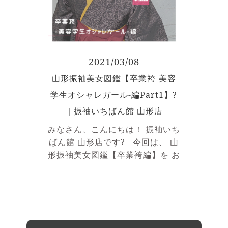
黄色の袴を合わせたビビッドスタ
イル? お写真映えもバッチリで
とてもお似合いですね
さらに
こだわりが見えるのが ヘアスタイ
ル? 衣装と対照的に ブラックヘ
2021/03/08
アで大人っぽくまとめ、 テール
山形振袖美女図鑑【卒業袴-美容
ウィッグでこなれ感が出ていま
学生オシャレガール-編Part1】?
す！ その他、 ヘアアクセから
ピアスまで シルバーで統一されて
｜振袖いちばん館 山形店
いるところも◎ ちなみに…
みなさん、こんにちは！ 振袖いち
今回の青い振袖はお姉さまとシェ
ばん館 山形店です? 今回は、 山
ア
成人式では、 黄色の振袖を
形振袖美女図鑑【卒業袴編】を お
お揃えいただきました！ 改め
送りします
先日卒業式を迎え
まして ご卒業おめでとうございま
られた お客様よりお写真が届きま
した！！！ 4月からの新生活も応
した！ こちらのお嬢さまは、
援しております? 振袖いちばん
美容系の学校に通われていた オ
館では、 ご卒業式の袴のお手伝い
シャレガール♡ ご自身のお着物
もしております。 また来年、 た