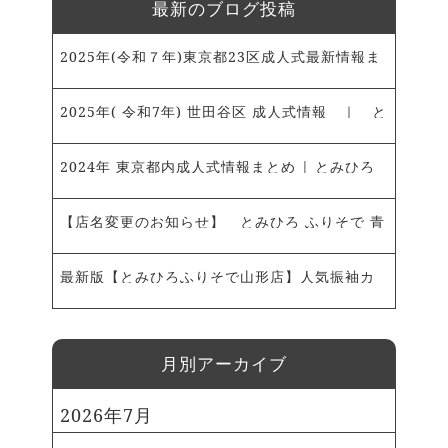
に 袴を合わせたオンリーワンスタ
最新のブログ投稿
くさんのお嬢様の門出を お手伝い
イルで 卒業式にご出席されまし
出来ればと思います。 ご相談お待
た！ 足元はタイトめのブラッ
2025年(令和７年)東京都23区成人式最新情報ま
ちしております? また前々回の
クブーツで カッコよくきまってい
とめ | とみひろ ふりそで 青山店・新宿髙島屋
ブログでは、 【卒業袴編-美容学
ます
黄色の重ね衿と半巾帯が
店～振袖レンタル、ママ振袖のご予約承ります
2025年( 令和7年) 世田谷区 成人式情報 ｜ と
生オシャレガール-編Part1】 を
コーディネートのアクセントに◎
～
みひろ ふりそで 青山店・新宿髙島屋店 ～振袖
ご紹介しました。 そちらも是非ご
袴に合わせたレッドヘアも さ
レンタル・ママ振袖ご予約受付中～
2024年 東京都内成人式情報まとめ | とみひろ
覧ください！ 【卒業袴編-美容学
すが美容学生さん！ ヘッドアク
ふりそで 青山店～振袖レンタル、ママ振袖のご
生オシャレガール-編Part1】
セまで こだわりたっぷりの装いで
予約承ります～
Instagram、Facebookも
【店名変更のお知らせ】 とみひろ ふりそで 青
す。 ち・な・み・に！ 成人式
日々更新中です
振袖コーデや
山店
の際は、 黒地に赤の個性的な１着
成人式ガイド、 お客さまのお写真
最新版【とみひろふりそで山形店】人気振袖カ
をセレクト
このときから 色数
を掲載しています 先輩やお友だち
ラーランキング！｜とみひろふりそで山形店
を抑えてスタイリッシュな コーデ
も写っているかも？！ ぜひチェッ
を楽しんでいただきました！
クしてみて下さい！
春からは、新社会人さんとして が
⽉別アーカイブ
Instagram Tiktok Facebook
んばるお嬢さま♡ 振袖いちばん館
は、 これからも応援しておりま
2026年7月
https://youtu.be/7Vhf1GApRkY
す！ Instagram、
〈とみひろ振袖いちばん館 山