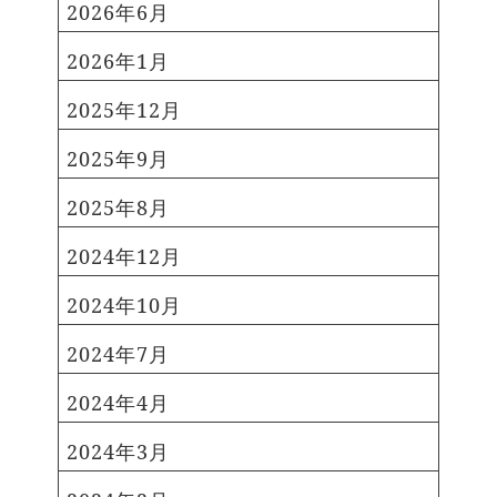
Facebookも日々更新中です
振
2026年6月
形店 〉 ・イオンモール山形南店
袖コーデや成人式ガイド、 お客さ
さんより徒歩3分 ・西バイパス(県
2026年1月
まのお写真を掲載しています 先輩
道51号線)沿い ・コナカ山形本店
やお友だちも写っているかも？！
さん、ゲームゾーントレジャー吉
2025年12月
ぜひチェックしてみて下さい！
原店さんの並び ・和風の平屋建て
Instagram Tiktok Facebook
2025年9月
の店舗です！ ご来店予約、お問
https://youtu.be/Kv3qL7Cy76c
い合わせはこちらまで！ ＝＝＝
〈 とみひろ振袖いちばん館 山形
2025年8月
＝＝＝＝＝＝＝＝＝＝＝＝＝＝＝
店 〉 ・イオンモール山形南店さ
＝＝ とみひろ 振袖いちばん館 山
2024年12月
んより徒歩3分 ・西バイパス(県道
形店 所在地：〒990-2453 山形県
51号線)沿い ・コナカ山形本店さ
山形市若宮1030-1 電話番号：
2024年10月
ん、ゲームゾーントレジャー吉原
023-647-8211 HP：
店さんの並び ・和風の平屋建ての
2024年7月
https://ichibankan.tomihiro.co.jp/furisod
店舗です！ ご来店予約、お問い
メールアドレス：
合わせはこちらまで！ ＝＝＝＝
2024年4月
furisode@tomihiro.co.jp 営業
＝＝＝＝＝＝＝＝＝＝＝＝＝＝＝
時間：10:00-19:00 定休日：毎週
2024年3月
＝ とみひろ 振袖いちばん館 山形
水曜日 ＝＝＝＝＝＝＝＝＝＝＝＝
店 所在地：〒990-2453 山形県山
＝＝＝＝＝＝＝＝