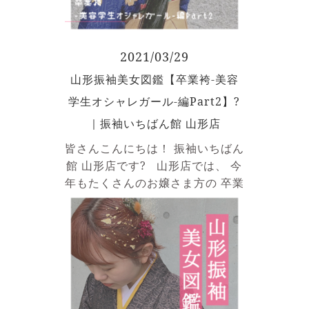
2021/03/29
山形振袖美女図鑑【卒業袴-美容
学生オシャレガール-編Part2】?
｜振袖いちばん館 山形店
皆さんこんにちは！ 振袖いちばん
館 山形店です? 山形店では、 今
年もたくさんのお嬢さま方の 卒業
式のお手伝いをさせていただきま
した！ ということで今回は、 山
形振袖美女図鑑 【卒業袴編-美容
学生オシャレガール-編Part2】
をお送りします
今回のお嬢様
は、 こちらの個性派オシャレガー
ル！ ブルーの鮮やかな振袖に