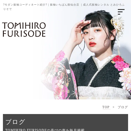
?モダン振袖コーディネート紹介?｜振袖いちばん館仙台店 ｜成人式振袖レンタル とみひろふ
りそで
TOP
>
ブログ
ブログ
TOMIHIRO FURISODEの喜びの声を毎月掲載。