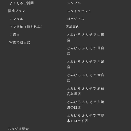
よくあるご質問
シンプル
振袖プラン
スタイリッシュ
レンタル
ゴージャス
ママ振袖（持ち込み）
店舗案内
ご購入
とみひろ ふりそで
山形
店
写真で成人式
とみひろ ふりそで
仙台
店
とみひろ ふりそで
川越
店
とみひろ ふりそで
大宮
店
とみひろ ふりそで
新宿
髙島屋店
とみひろ ふりそで
川崎
溝の口店
とみひろ ふりそで
本厚
木ミロード店
スタジオ紹介