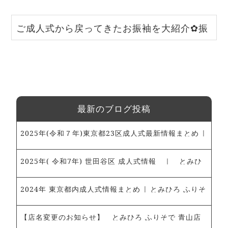
ご成人式から戻ってきたお振袖を大紹介✿振
袖selection～vol．１～｜振袖いちばん館溝
ノ口店
最新のブログ投稿
2025年(令和７年)東京都23区成人式最新情報まとめ |
とみひろ ふりそで 青山店・新宿髙島屋店～振袖レン
タル、ママ振袖のご予約承ります～
2025年( 令和7年) 世田谷区 成人式情報 ｜ とみひ
ろ ふりそで 青山店・新宿髙島屋店 ～振袖レンタ
ル・ママ振袖ご予約受付中～
2024年 東京都内成人式情報まとめ | とみひろ ふりそ
で 青山店～振袖レンタル、ママ振袖のご予約承ります
～
【店名変更のお知らせ】 とみひろ ふりそで 青山店