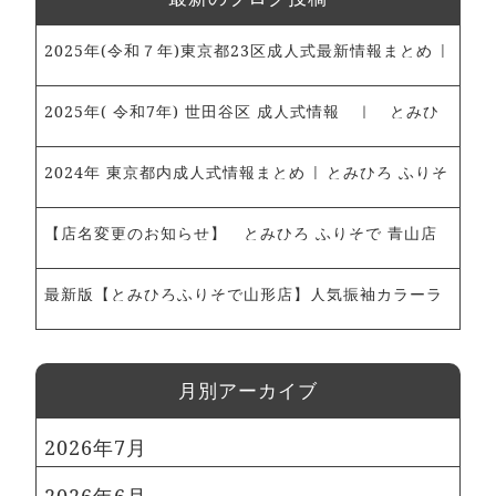
2025年(令和７年)東京都23区成人式最新情報まとめ |
とみひろ ふりそで 青山店・新宿髙島屋店～振袖レン
タル、ママ振袖のご予約承ります～
2025年( 令和7年) 世田谷区 成人式情報 ｜ とみひ
ろ ふりそで 青山店・新宿髙島屋店 ～振袖レンタ
ル・ママ振袖ご予約受付中～
2024年 東京都内成人式情報まとめ | とみひろ ふりそ
で 青山店～振袖レンタル、ママ振袖のご予約承ります
～
【店名変更のお知らせ】 とみひろ ふりそで 青山店
最新版【とみひろふりそで山形店】人気振袖カラーラ
ンキング！｜とみひろふりそで山形店
⽉別アーカイブ
2026年7月