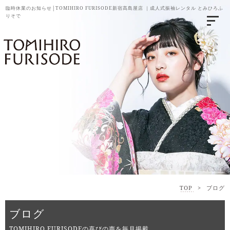
臨時休業のお知らせ│TOMIHIRO FURISODE新宿髙島屋店 ｜成人式振袖レンタル とみひろふ
りそで
TOP
>
ブログ
ブログ
TOMIHIRO FURISODEの喜びの声を毎月掲載。