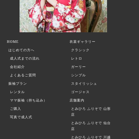
HOME
衣裳ギャラリー
はじめての方へ
クラシック
成人式までの流れ
レトロ
会社紹介
ガーリー
よくあるご質問
シンプル
振袖プラン
スタイリッシュ
レンタル
ゴージャス
ママ振袖（持ち込み）
店舗案内
ご購入
とみひろ ふりそで
山形
店
写真で成人式
とみひろ ふりそで
仙台
店
とみひろ ふりそで
川越