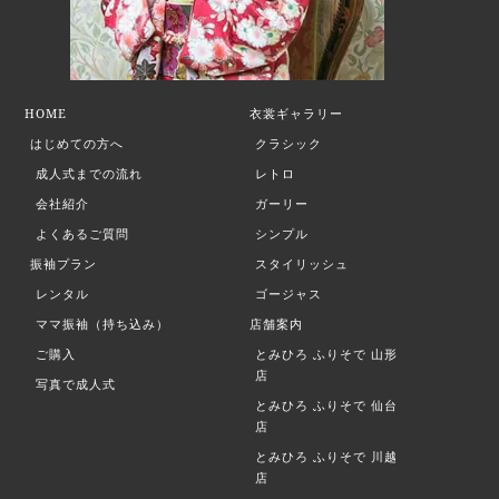
HOME
衣裳ギャラリー
はじめての方へ
クラシック
成人式までの流れ
レトロ
会社紹介
ガーリー
よくあるご質問
シンプル
振袖プラン
スタイリッシュ
レンタル
ゴージャス
ママ振袖（持ち込み）
店舗案内
ご購入
とみひろ ふりそで
山形
店
写真で成人式
とみひろ ふりそで
仙台
店
とみひろ ふりそで
川越
店