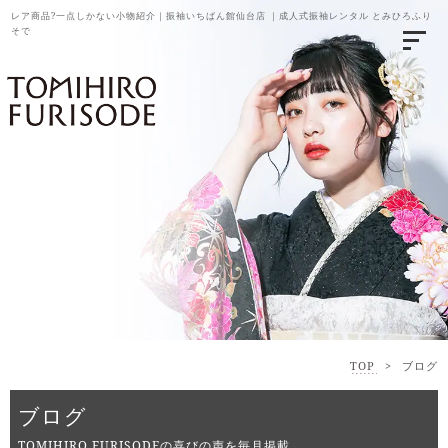
レア商品?一点しかない小物紹介｜振袖いちばん館仙台店 ｜成人式振袖レンタル とみひろふり
そで
TOP
>
ブログ
ブログ
TOMIHIRO FURISODEの喜びの声を毎月掲載。