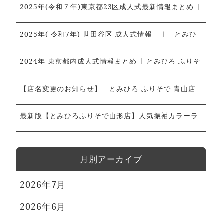
2025年(令和７年)東京都23区成人式最新情報まとめ |
とみひろ ふりそで 青山店・新宿髙島屋店～振袖レン
タル、ママ振袖のご予約承ります～
2025年( 令和7年) 世田谷区 成人式情報 ｜ とみひ
ろ ふりそで 青山店・新宿髙島屋店 ～振袖レンタ
ル・ママ振袖ご予約受付中～
2024年 東京都内成人式情報まとめ | とみひろ ふりそ
で 青山店～振袖レンタル、ママ振袖のご予約承ります
～
【店名変更のお知らせ】 とみひろ ふりそで 青山店
最新版【とみひろふりそで山形店】人気振袖カラーラ
ンキング！｜とみひろふりそで山形店
⽉別アーカイブ
2026年7月
2026年6月