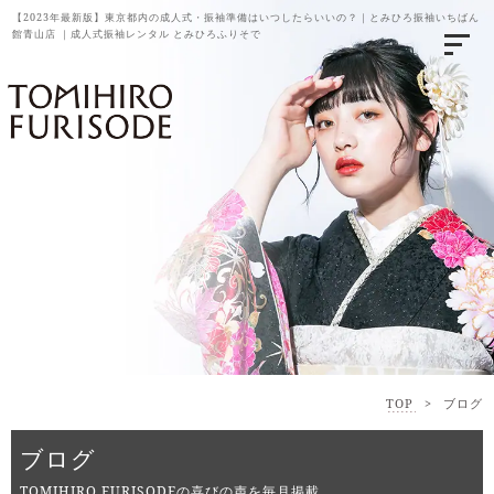
【2023年最新版】東京都内の成人式・振袖準備はいつしたらいいの？｜とみひろ振袖いちばん
館青山店 ｜成人式振袖レンタル とみひろふりそで
TOP
>
ブログ
ブログ
TOMIHIRO FURISODEの喜びの声を毎月掲載。