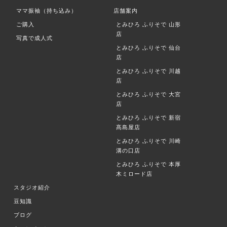
ママ振袖（持ち込み）
店舗案内
ご購入
とみひろ ふりそで
山形
店
写真で成人式
とみひろ ふりそで
仙台
店
とみひろ ふりそで
川越
店
とみひろ ふりそで
大宮
店
とみひろ ふりそで
新宿
髙島屋店
とみひろ ふりそで
川崎
溝の口店
とみひろ ふりそで
本厚
木ミロード店
スタジオ紹介
豆知識
ブログ