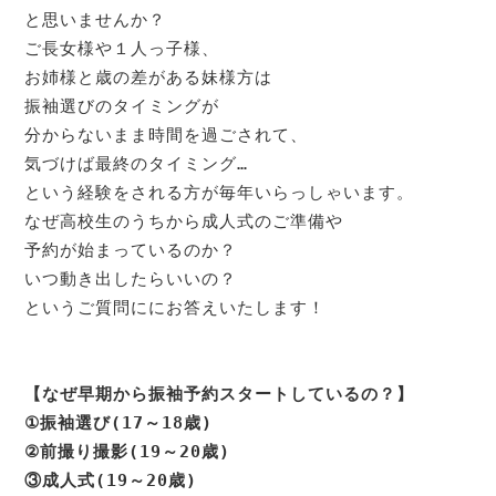
と思いませんか？

ご長女様や１人っ子様、

お姉様と歳の差がある妹様方は

振袖選びのタイミングが

分からないまま時間を過ごされて、

気づけば最終のタイミング…

という経験をされる方が毎年いらっしゃいます。

なぜ高校生のうちから成人式のご準備や

予約が始まっているのか？

いつ動き出したらいいの？

というご質問ににお答えいたします！

【なぜ早期から振袖予約スタートしているの？】 

①振袖選び(17～18歳)

②前撮り撮影(19～20歳)

③成人式(19～20歳)