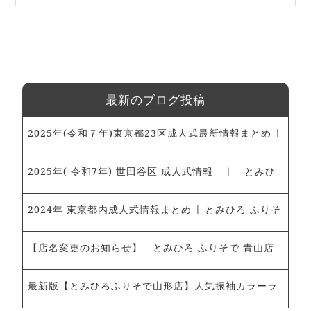
ンナップ♡｜とみひろ振袖いちばん館
最新のブログ投稿
2025年(令和７年)東京都23区成人式最新情報まとめ |
とみひろ ふりそで 青山店・新宿髙島屋店～振袖レン
タル、ママ振袖のご予約承ります～
2025年( 令和7年) 世田谷区 成人式情報 ｜ とみひ
ろ ふりそで 青山店・新宿髙島屋店 ～振袖レンタ
ル・ママ振袖ご予約受付中～
2024年 東京都内成人式情報まとめ | とみひろ ふりそ
で 青山店～振袖レンタル、ママ振袖のご予約承ります
～
【店名変更のお知らせ】 とみひろ ふりそで 青山店
最新版【とみひろふりそで山形店】人気振袖カラーラ
ンキング！｜とみひろふりそで山形店