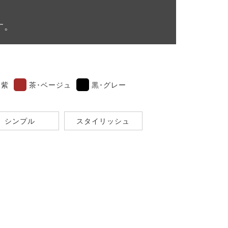
す。
紫
茶･ベージュ
黒･グレー
シンプル
スタイリッシュ