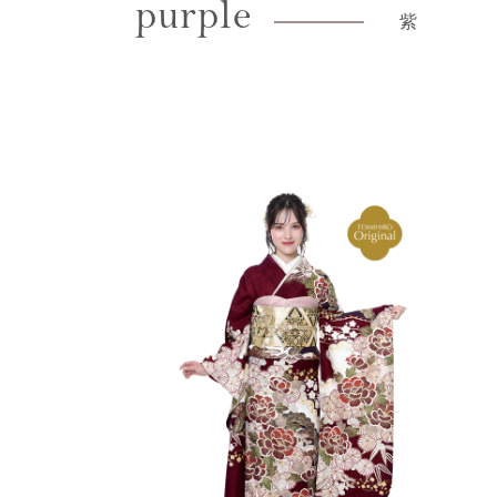
purple
紫