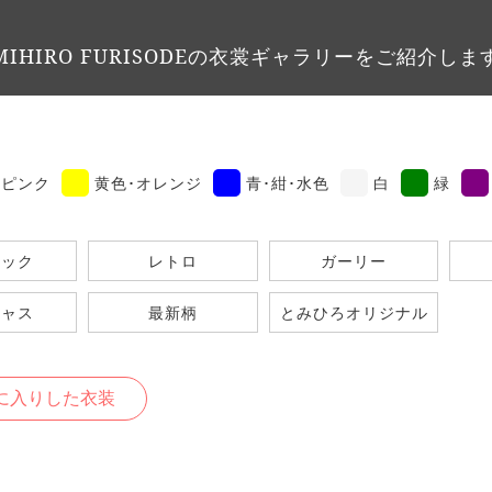
IHIRO FURISODEの衣裳ギャラリーをご紹介しま
ピンク
黄色･オレンジ
青･紺･水色
白
緑
シック
レトロ
ガーリー
ジャス
最新柄
とみひろオリジナル
に入りした衣装