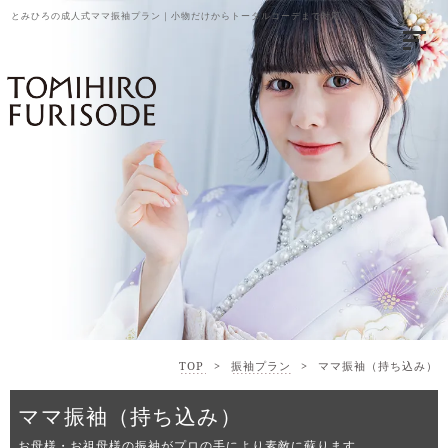
とみひろの成人式ママ振袖プラン｜小物だけからトータルコーデまで対応
TOP
>
振袖プラン
>
ママ振袖（持ち込み）
ママ振袖（持ち込み）
お母様・お祖母様の振袖がプロの手により素敵に蘇ります。