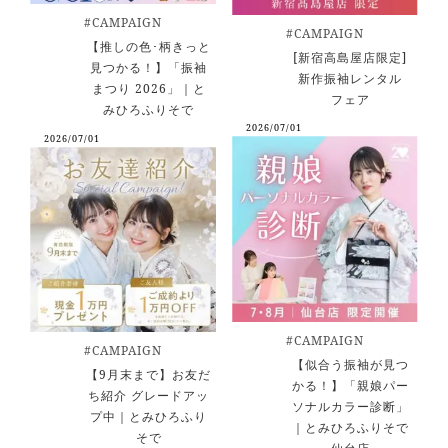
#CAMPAIGN
#CAMPAIGN
【推しの色･柄きっと
[新宿高島屋店限定]
見つかる！】「振袖
新作振袖レンタル
まつり 2026」｜と
フェア
みひろふりそで
2026/07/01
2026/07/01
#CAMPAIGN
#CAMPAIGN
【似合う振袖が見つ
【9月末まで】お友だ
かる！】「親娘パー
ち紹介 グレードアッ
ソナルカラー診断」
プ中｜とみひろふり
｜とみひろふりそで
そで