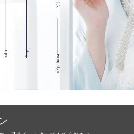
blog
tips
campaign
ン