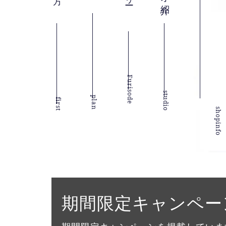
Furisode
studio
plan
first
shopinfo
期間限定キャンペー