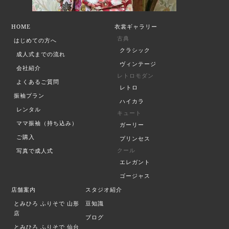
HOME
衣裳ギャラリー
古典
はじめての方へ
クラシック
成人式までの流れ
ヴィンテージ
会社紹介
レトロモダン
よくあるご質問
レトロ
振袖プラン
ハイカラ
レンタル
キュート
ママ振袖（持ち込み）
ガーリー
ご購入
プリンセス
クール
写真で成人式
エレガント
ゴージャス
店舗案内
スタジオ紹介
とみひろ ふりそで
山形
豆知識
店
ブログ
とみひろ ふりそで
仙台