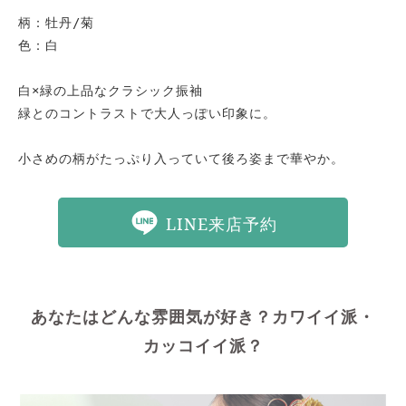
柄：牡丹/菊

色：白

白×緑の上品なクラシック振袖

緑とのコントラストで大人っぽい印象に。

小さめの柄がたっぷり入っていて後ろ姿まで華やか。
LINE来店予約
あなたはどんな雰囲気が好き？カワイイ派・
カッコイイ派？