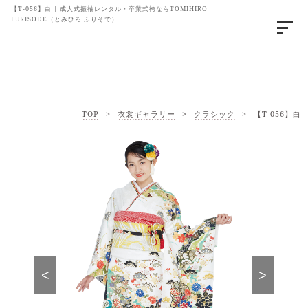
【T-056】白 | 成人式振袖レンタル・卒業式袴ならTOMIHIRO
FURISODE（とみひろ ふりそで）
TOP
>
衣裳ギャラリー
>
クラシック
>
【T-056】白
<
>