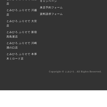
キャンペーン
店
来店予約フォーム
とみひろ ふりそで
川越
資料請求フォーム
店
とみひろ ふりそで
大宮
店
とみひろ ふりそで
新宿
髙島屋店
とみひろ ふりそで
川崎
溝の口店
とみひろ ふりそで
本厚
木ミロード店
Copyright © とみひろ . All Rights Reserved.