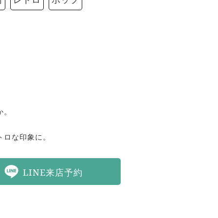


。

トロな印象に。
LINE来店予約