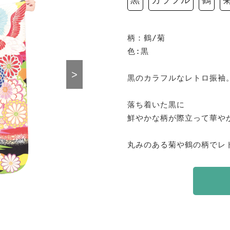
柄：鶴/菊

色:黒

>
黒のカラフルなレトロ振袖。
落ち着いた黒に

鮮やかな柄が際立って華やか
丸みのある菊や鶴の柄でレ