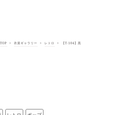
TOP
>
衣裳ギャラリー
>
レトロ
>
【T-104】黒
菊
レトロ
ポップ