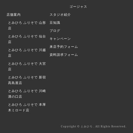
ゴージャス
店舗案内
スタジオ紹介
とみひろ ふりそで
山形
豆知識
店
ブログ
とみひろ ふりそで
仙台
キャンペーン
店
来店予約フォーム
とみひろ ふりそで
川越
資料請求フォーム
店
とみひろ ふりそで
大宮
店
とみひろ ふりそで
新宿
髙島屋店
とみひろ ふりそで
川崎
溝の口店
とみひろ ふりそで
本厚
木ミロード店
Copyright © とみひろ . All Rights Reserved.