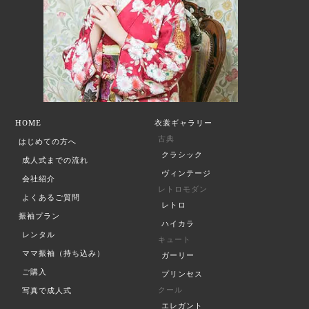
HOME
衣裳ギャラリー
古典
はじめての方へ
クラシック
成人式までの流れ
ヴィンテージ
会社紹介
レトロモダン
よくあるご質問
レトロ
振袖プラン
ハイカラ
レンタル
キュート
ママ振袖（持ち込み）
ガーリー
ご購入
プリンセス
クール
写真で成人式
エレガント