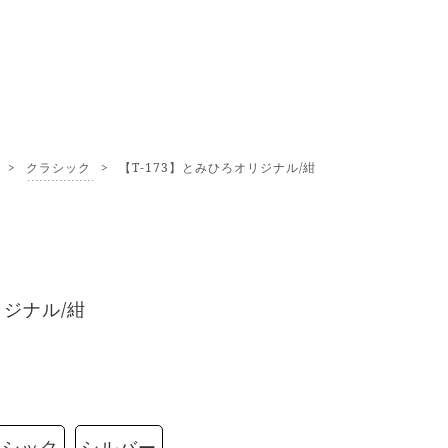
>
クラシック
>
【T-173】とみひろオリジナル/紺
リジナル/紺
シック
シルバー