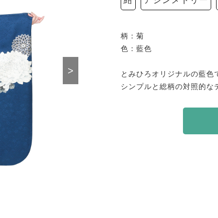
柄：菊

色：藍色

>
とみひろオリジナルの藍色
シンプルと総柄の対照的な