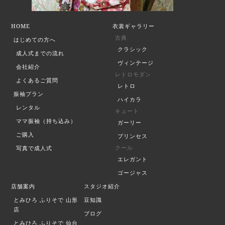
HOME
衣裳ギャラリー
古典
はじめての方へ
クラシック
成人式までの流れ
ヴィンテージ
会社紹介
レトロモダン
よくあるご質問
レトロ
振袖プラン
ハイカラ
レンタル
キュート
ママ振袖（持ち込み）
ガーリー
ご購入
プリンセス
クール
写真で成人式
エレガント
ゴージャス
店舗案内
スタジオ紹介
とみひろ ふりそで
山形
豆知識
店
ブログ
とみひろ ふりそで
仙台