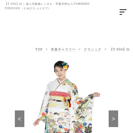
【T-056】白 | 成人式振袖レンタル・卒業式袴ならTOMIHIRO
FURISODE（とみひろ ふりそで）
TOP
>
衣裳ギャラリー
>
クラシック
>
【T-056】白
<
>