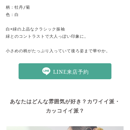
柄：牡丹/菊

色：白

白×緑の上品なクラシック振袖

緑とのコントラストで大人っぽい印象に。

小さめの柄がたっぷり入っていて後ろ姿まで華やか。
LINE来店予約
あなたはどんな雰囲気が好き？カワイイ派・
カッコイイ派？