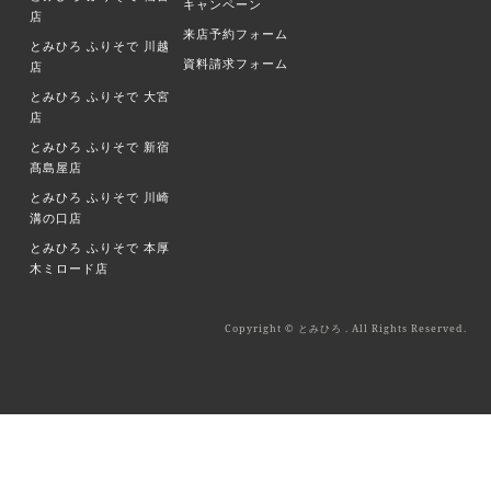
キャンペーン
店
来店予約フォーム
とみひろ ふりそで
川越
資料請求フォーム
店
とみひろ ふりそで
大宮
店
とみひろ ふりそで
新宿
髙島屋店
とみひろ ふりそで
川崎
溝の口店
とみひろ ふりそで
本厚
木ミロード店
Copyright © とみひろ . All Rights Reserved.