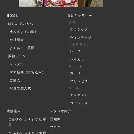
HOME
衣裳ギャラリー
古典
はじめての方へ
クラシック
成人式までの流れ
ヴィンテージ
会社紹介
レトロモダン
よくあるご質問
レトロ
振袖プラン
ハイカラ
レンタル
キュート
ママ振袖（持ち込み）
ガーリー
ご購入
プリンセス
クール
写真で成人式
エレガント
ゴージャス
店舗案内
スタジオ紹介
とみひろ ふりそで
山形
豆知識
店
ブログ
とみひろ ふりそで
仙台