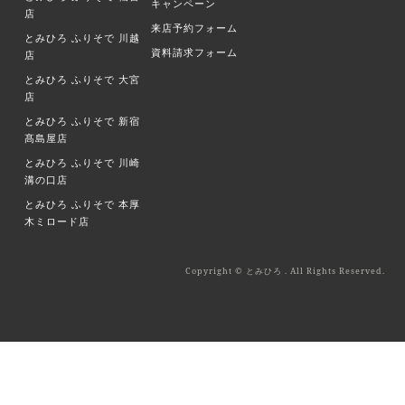
キャンペーン
店
来店予約フォーム
とみひろ ふりそで
川越
資料請求フォーム
店
とみひろ ふりそで
大宮
店
とみひろ ふりそで
新宿
髙島屋店
とみひろ ふりそで
川崎
溝の口店
とみひろ ふりそで
本厚
木ミロード店
Copyright © とみひろ . All Rights Reserved.