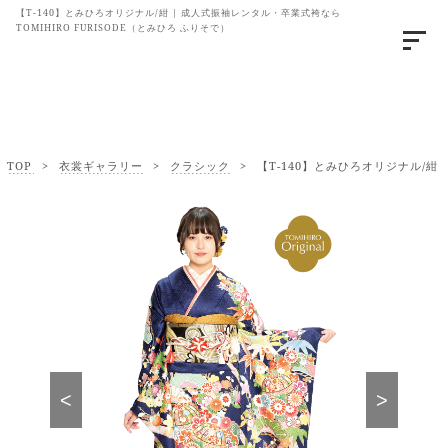
【T-140】とみひろオリジナル/紺 | 成人式振袖レンタル・卒業式袴なら
TOMIHIRO FURISODE（とみひろ ふりそで）
TOP
>
衣裳ギャラリー
>
クラシック
>
【T-140】とみひろオリジナル/紺
<
>