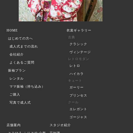
HOME
衣裳ギャラリー
古典
はじめての方へ
クラシック
成人式までの流れ
ヴィンテージ
会社紹介
レトロモダン
よくあるご質問
レトロ
振袖プラン
ハイカラ
レンタル
キュート
ママ振袖（持ち込み）
ガーリー
ご購入
プリンセス
クール
写真で成人式
エレガント
ゴージャス
店舗案内
スタジオ紹介
とみひろ ふりそで
山形
豆知識