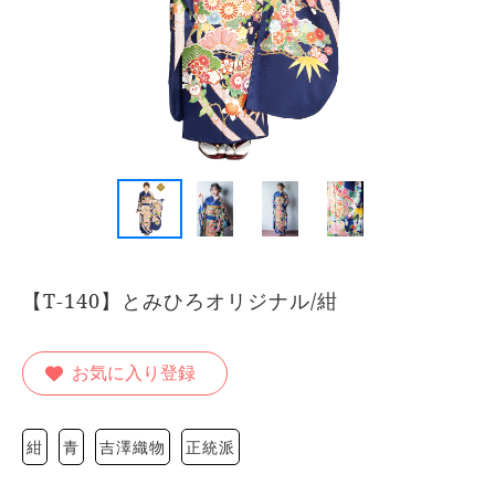
【T-140】とみひろオリジナル/紺
お気に入り登録
紺
青
吉澤織物
正統派