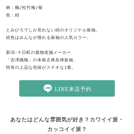
柄：鞠/松竹梅/菊

色：紺

とみひろでしか見れない紺のオリジナル振袖。

紺色はみんなが憧れる振袖の人気カラー。

新潟･十日町の着物老舗メーカー

「吉澤織物」の本格古典友禅振袖。

特有の上品な色味がステキな1着。
LINE来店予約
あなたはどんな雰囲気が好き？カワイイ派・
カッコイイ派？