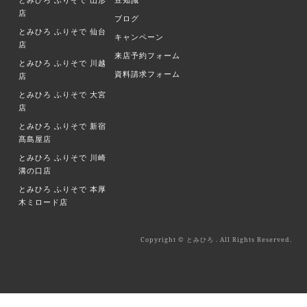
店
ブログ
とみひろ ふりそで
仙台
キャンペーン
店
来店予約フォーム
とみひろ ふりそで
川越
資料請求フォーム
店
とみひろ ふりそで
大宮
店
とみひろ ふりそで
新宿
髙島屋店
とみひろ ふりそで
川崎
溝の口店
とみひろ ふりそで
本厚
木ミロード店
Copyright © とみひろ . All Rights Reserved.