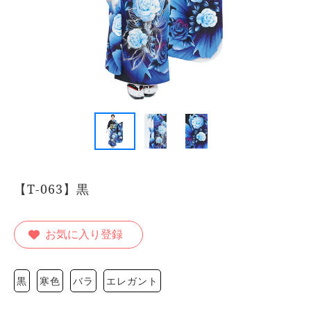
【T-063】黒
お気に入り登録
黒
寒色
バラ
エレガント