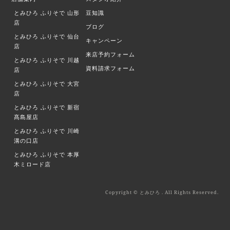
とみひろ ふりそで
山形
豆知識
店
ブログ
とみひろ ふりそで
仙台
キャンペーン
店
来店予約フォーム
とみひろ ふりそで
川越
資料請求フォーム
店
とみひろ ふりそで
大宮
店
とみひろ ふりそで
新宿
髙島屋店
とみひろ ふりそで
川崎
溝の口店
とみひろ ふりそで
本厚
木ミロード店
Copyright © とみひろ . All Rights Reserved.