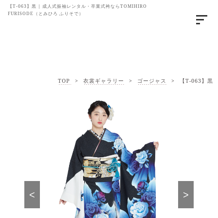
【T-063】黒 | 成人式振袖レンタル・卒業式袴ならTOMIHIRO
FURISODE（とみひろ ふりそで）
TOP
>
衣裳ギャラリー
>
ゴージャス
>
【T-063】黒
<
>