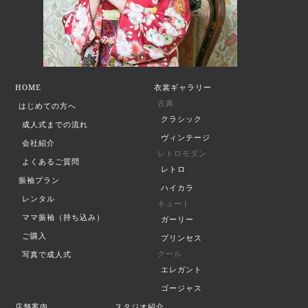
HOME
衣裳ギャラリー
古典
はじめての方へ
クラシック
成人式までの流れ
ヴィンテージ
会社紹介
レトロモダン
よくあるご質問
レトロ
振袖プラン
ハイカラ
レンタル
キュート
ママ振袖（持ち込み）
ガーリー
ご購入
プリンセス
クール
写真で成人式
エレガント
ゴージャス
店舗案内
スタジオ紹介